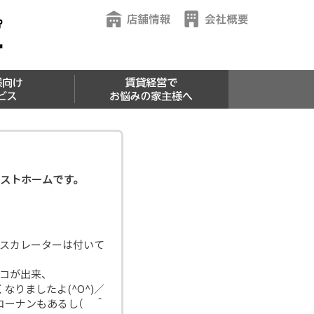
京田辺店
木津駅前店
城陽寺田駅前店
ホームページ
インドアビュー
アクセスガイド（動画）
ホームページ
インドアビュー
アクセスガイド（動画）
ホームページ
インドアビュー
会社案内
経営理念
店舗情報
スタッフ紹介
際と引き際
談窓口
ベストホームです。
エスカレーターは付いて
コが出来、
りましたよ(^O^)／
コーナンもあるし（ ＾