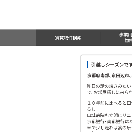
路線か市町村でお部屋検索
地図でお部屋検索
敷金・礼金0円のお部屋検索
引越しシーズンです!(
京都府南部、京田辺市
昨日の話の続きみたいに
で、お部屋探しに来ら
１０年前に比べると田
るし
山城病院も立派にリニ
京都銀行・南都銀行はあ
車で少し走れば高の原