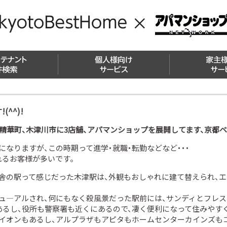
敷金礼金・仲介手数料
初期費用クレジット決済OK!
マンスリーマンション特集
好みの壁紙を選べる物件
優良物件がザクザク！
物件収益UP対策
賃貸経営の攻め
不動産相続の相
オーナー様の声
0円賃貸
こだわり検索
^^)!
、精華町、木津川市に3店舗、アパマンショップを展開してます、京都
なりますが、この時期って進学・就職・転勤などなど・・・
れるお客様が多いです。
舎の駅って感じだった木津駅は、外観もおしゃれに建て替えられ、
ュ―アルされ、何にもなく殺風景だった駅前には、サンディとフレス
るし、役所も警察署も近くにあるので、凄く便利になって住みやすくな
イオンもあるし、アルプラザもアピタもホームセンターカインズも